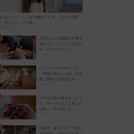
猫があなたに『しっぽで触れてくる』ときの心理5
選 伝えたいことがあ…
かぎやま ゆか
お兄ちゃんの宿題を邪魔す
るネコ→『どいて』と言わ
れ、立ち上がったと…
tonakai
バイクカバーの中にいた
『瀕死の赤ちゃん猫』を保
護→懸命にお世話を続…
tonakai
マグロの切り身を食べよう
と、テーブルの上に置いた
結果→『目の前』を…
しおり
仕事中、家にいる『子猫た
ちの様子』が気になり送っ