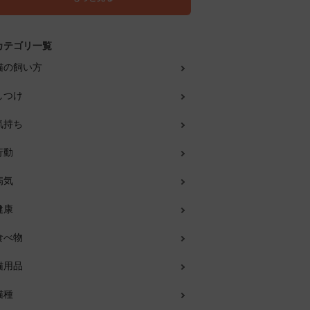
カテゴリ一覧
猫の飼い方
しつけ
気持ち
行動
病気
健康
食べ物
猫用品
猫種