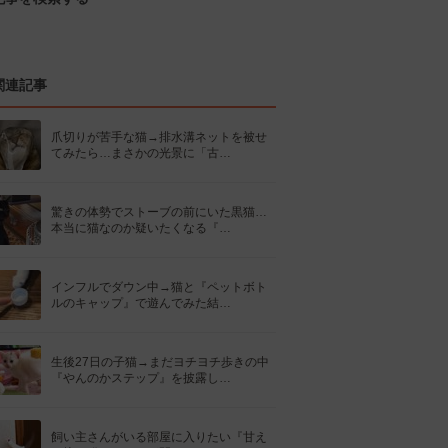
関連記事
爪切りが苦手な猫→排水溝ネットを被せ
てみたら…まさかの光景に「古…
驚きの体勢でストーブの前にいた黒猫…
本当に猫なのか疑いたくなる『…
インフルでダウン中→猫と『ペットボト
ルのキャップ』で遊んでみた結…
生後27日の子猫→まだヨチヨチ歩きの中
『やんのかステップ』を披露し…
飼い主さんがいる部屋に入りたい『甘え