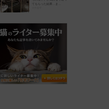
てもらった結果…ま…
大竹晋平