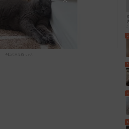
2
今回の主役猫ちゃん
3
4
5