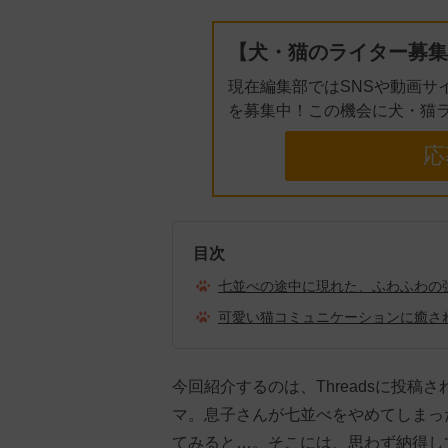
【犬・猫のライター募集
現在編集部ではSNSや動画サ
を募集中！この機会に犬・猫
応
目次
七並べの途中に現れた、ふわふわの
可愛い猫コミュニケーションに癒さ
今回紹介するのは、Threadsに投
マ。息子さんが七並べをやめてしまっ
てみると…。そこには、思わず納得し