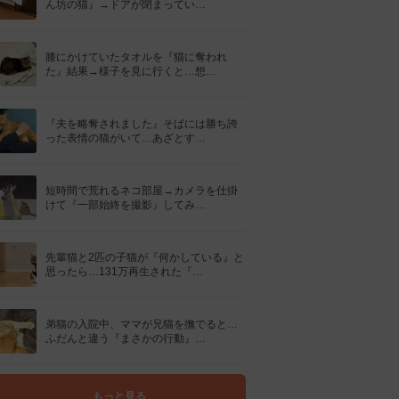
ん坊の猫』→ドアが閉まってい…
膝にかけていたタオルを『猫に奪われ
た』結果→様子を見に行くと…想…
『夫を略奪されました』そばには勝ち誇
った表情の猫がいて…あざとす…
短時間で荒れるネコ部屋→カメラを仕掛
けて『一部始終を撮影』してみ…
先輩猫と2匹の子猫が『何かしている』と
思ったら…131万再生された『…
弟猫の入院中、ママが兄猫を撫でると…
ふだんと違う『まさかの行動』…
もっと見る