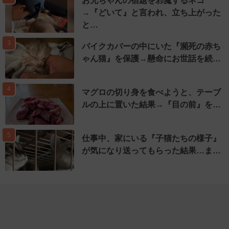
お兄ちゃんの宿題を邪魔するネコ
→『どいて』と言われ、立ち上がった
と…
3
バイクカバーの中にいた『瀕死の赤ち
ゃん猫』を保護→懸命にお世話を続…
4
マグロの切り身を食べようと、テーブ
ルの上に置いた結果→『目の前』を…
5
仕事中、家にいる『子猫たちの様子』
が気になり送ってもらった結果…ま…