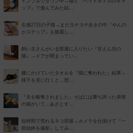
インフルでダウン中→猫と『ペットボトルのキャ
ップ』で遊んでみた結…
生後27日の子猫→まだヨチヨチ歩きの中『やんの
かステップ』を披露し…
飼い主さんがいる部屋に入りたい『甘えん坊の
猫』→ドアが閉まってい…
膝にかけていたタオルを『猫に奪われた』結果→
様子を見に行くと…想…
『夫を略奪されました』そばには勝ち誇った表情
の猫がいて…あざとす…
短時間で荒れるネコ部屋→カメラを仕掛けて『一
部始終を撮影』してみ…