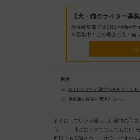
【犬・猫のライター募集
現在編集部ではSNSや動画サ
を募集中！この機会に犬・猫
応
目次
あくびしていた愛猫の姿をプリント
用紙面の裏表を間違えると…
あくびしていた可愛らしい愛猫の写真
ら……。小さなミスでとんでもない"モ
回以上も閲覧され、「ホラーですやん