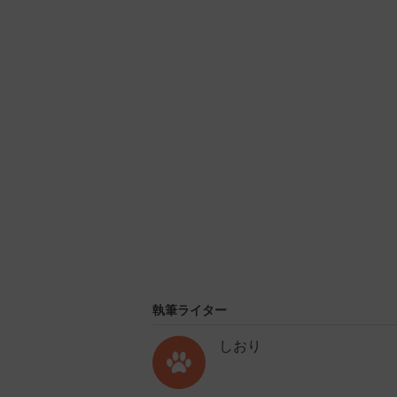
U
n
m
u
t
e
執筆ライター
しおり