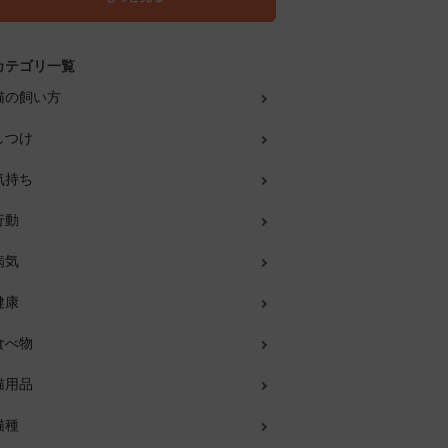
カテゴリ一覧
猫の飼い方
しつけ
気持ち
行動
病気
健康
食べ物
猫用品
猫種