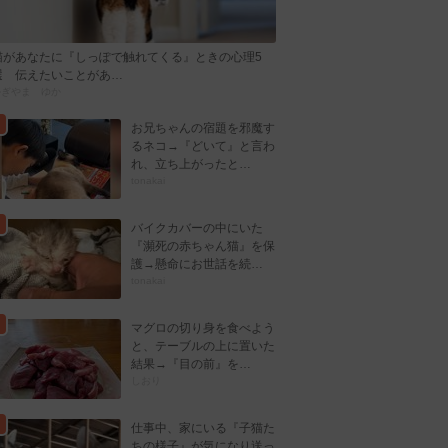
猫があなたに『しっぽで触れてくる』ときの心理5
選 伝えたいことがあ…
かぎやま ゆか
お兄ちゃんの宿題を邪魔す
るネコ→『どいて』と言わ
れ、立ち上がったと…
tonakai
バイクカバーの中にいた
『瀕死の赤ちゃん猫』を保
護→懸命にお世話を続…
tonakai
マグロの切り身を食べよう
と、テーブルの上に置いた
結果→『目の前』を…
しおり
仕事中、家にいる『子猫た
ちの様子』が気になり送っ