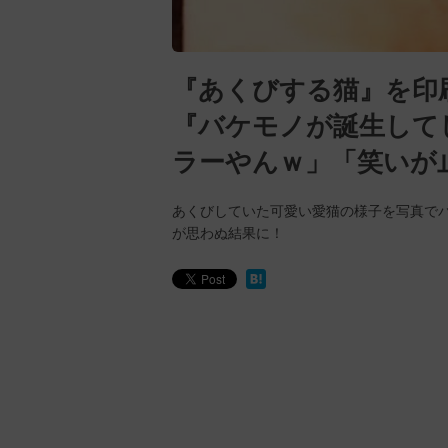
『あくびする猫』を印
『バケモノが誕生して
ラーやんｗ」「笑いが
あくびしていた可愛い愛猫の様子を写真で
が思わぬ結果に！