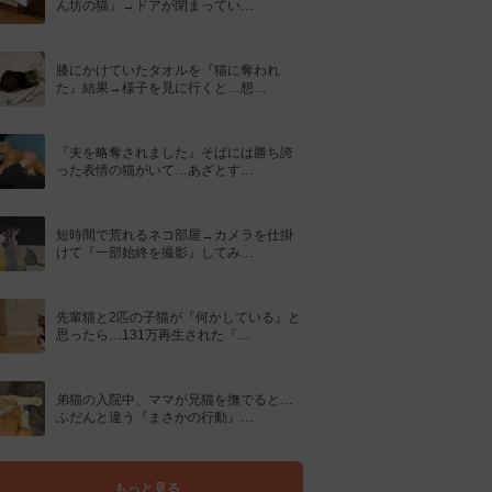
ん坊の猫』→ドアが閉まってい…
膝にかけていたタオルを『猫に奪われ
た』結果→様子を見に行くと…想…
『夫を略奪されました』そばには勝ち誇
った表情の猫がいて…あざとす…
短時間で荒れるネコ部屋→カメラを仕掛
けて『一部始終を撮影』してみ…
先輩猫と2匹の子猫が『何かしている』と
思ったら…131万再生された『…
弟猫の入院中、ママが兄猫を撫でると…
ふだんと違う『まさかの行動』…
もっと見る