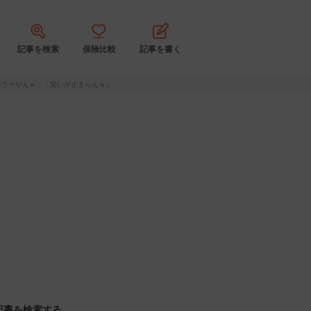
記事を検索
保険比較
記事を書く
ホラーやんｗ」「笑いが止まらんｗ」
記事を検索する