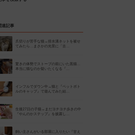
関連記事
爪切りが苦手な猫→排水溝ネットを被せ
てみたら…まさかの光景に「古…
驚きの体勢でストーブの前にいた黒猫…
本当に猫なのか疑いたくなる『…
インフルでダウン中→猫と『ペットボト
ルのキャップ』で遊んでみた結…
生後27日の子猫→まだヨチヨチ歩きの中
『やんのかステップ』を披露し…
飼い主さんがいる部屋に入りたい『甘え