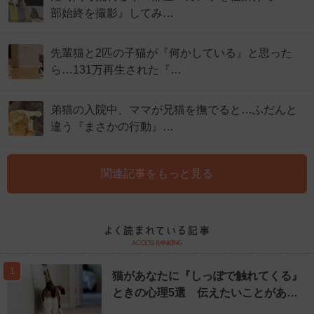
部始終を撮影』してみ…
先輩猫と2匹の子猫が『何かしている』と思った
ら…131万再生された『…
弟猫の入院中、ママが兄猫を撫でると…ふだんと
違う『まさかの行動』…
関連記事をもっと見る
1
猫があなたに『しっぽで触れてくる』
ときの心理5選 伝えたいことがあ…