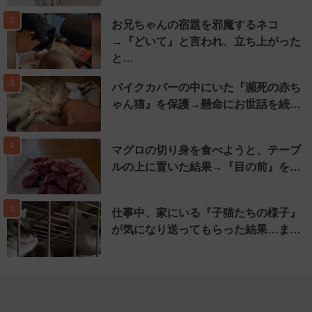
2
お兄ちゃんの宿題を邪魔するネコ
→『どいて』と言われ、立ち上がった
と…
3
バイクカバーの中にいた『瀕死の赤ち
ゃん猫』を保護→懸命にお世話を続…
4
マグロの切り身を食べようと、テーブ
ルの上に置いた結果→『目の前』を…
5
仕事中、家にいる『子猫たちの様子』
が気になり送ってもらった結果…ま…