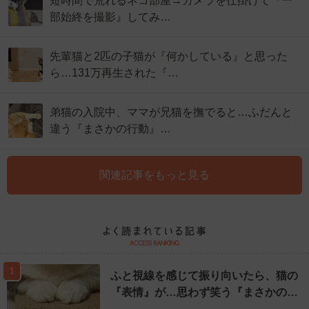
短時間で荒れるネコ部屋→カメラを仕掛けて『一
部始終を撮影』してみ…
先輩猫と2匹の子猫が『何かしている』と思った
ら…131万再生された『…
弟猫の入院中、ママが兄猫を撫でると…ふだんと
違う『まさかの行動』…
関連記事をもっと見る
1
ふと視線を感じて振り向いたら、猫の
『表情』が…思わず笑う『まさかの…