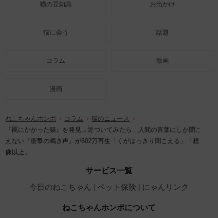
猫の豆知識
お出かけ
猫に会う
話題
コラム
動画
漫画
ねこちゃんホンポ
コラム
猫のニュース
『罠にかかった猫』を発見→近づいてみたら…人間の言葉にしか聞こ
えない『衝撃の鳴き声』が602万再生「くがはっきり聞こえる」「想
像以上」
サービス一覧
今日のねこちゃん
ペット保険
にゃんリンク
ねこちゃんホンポについて