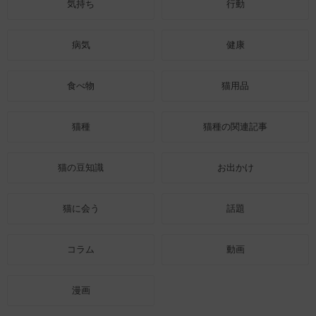
気持ち
行動
病気
健康
食べ物
猫用品
猫種
猫種の関連記事
猫の豆知識
お出かけ
猫に会う
話題
コラム
動画
漫画