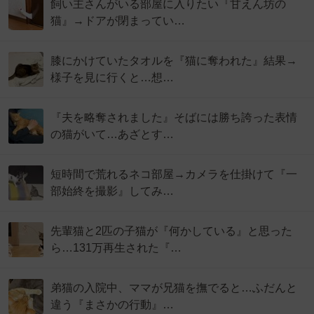
飼い主さんがいる部屋に入りたい『甘えん坊の
猫』→ドアが閉まってい…
膝にかけていたタオルを『猫に奪われた』結果→
様子を見に行くと…想…
『夫を略奪されました』そばには勝ち誇った表情
の猫がいて…あざとす…
短時間で荒れるネコ部屋→カメラを仕掛けて『一
部始終を撮影』してみ…
先輩猫と2匹の子猫が『何かしている』と思った
ら…131万再生された『…
弟猫の入院中、ママが兄猫を撫でると…ふだんと
違う『まさかの行動』…