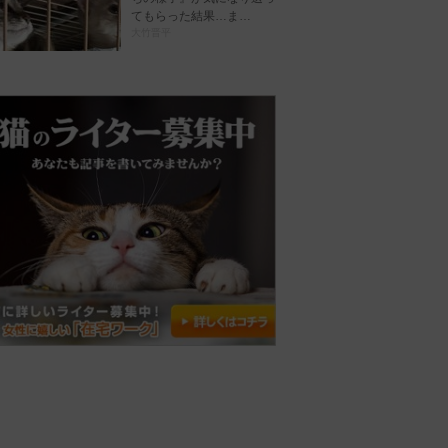
てもらった結果…ま…
大竹晋平