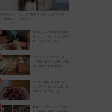
猫があなたに『しっぽで触れてくる』ときの心理5
選 伝えたいことがあ…
かぎやま ゆか
お兄ちゃんの宿題を邪魔す
るネコ→『どいて』と言わ
れ、立ち上がったと…
tonakai
バイクカバーの中にいた
『瀕死の赤ちゃん猫』を保
護→懸命にお世話を続…
tonakai
マグロの切り身を食べよう
と、テーブルの上に置いた
結果→『目の前』を…
しおり
仕事中、家にいる『子猫た
ちの様子』が気になり送っ