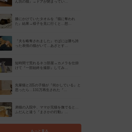
ん坊の猫』→ドアが閉まってい…
膝にかけていたタオルを『猫に奪われ
た』結果→様子を見に行くと…想…
『夫を略奪されました』そばには勝ち誇
った表情の猫がいて…あざとす…
短時間で荒れるネコ部屋→カメラを仕掛
けて『一部始終を撮影』してみ…
先輩猫と2匹の子猫が『何かしている』と
思ったら…131万再生された『…
弟猫の入院中、ママが兄猫を撫でると…
ふだんと違う『まさかの行動』…
もっと見る