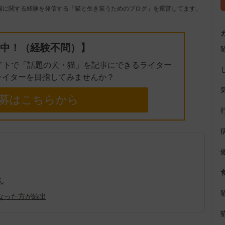
t
猫に関する経験を発信する「猫と生き笑うためのブログ」を運営してます。
e
中！（経験不問）】
イトで「話題の犬・猫」を記事にできるライター
ライターを目指してみませんか？
募はこちらから
ん
なった方が続出