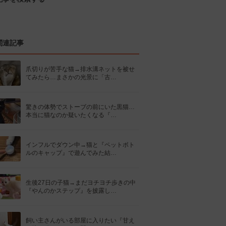
関連記事
爪切りが苦手な猫→排水溝ネットを被せ
てみたら…まさかの光景に「古…
驚きの体勢でストーブの前にいた黒猫…
本当に猫なのか疑いたくなる『…
インフルでダウン中→猫と『ペットボト
ルのキャップ』で遊んでみた結…
生後27日の子猫→まだヨチヨチ歩きの中
『やんのかステップ』を披露し…
飼い主さんがいる部屋に入りたい『甘え