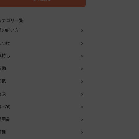
カテゴリ一覧
猫の飼い方
しつけ
気持ち
行動
病気
健康
食べ物
猫用品
猫種