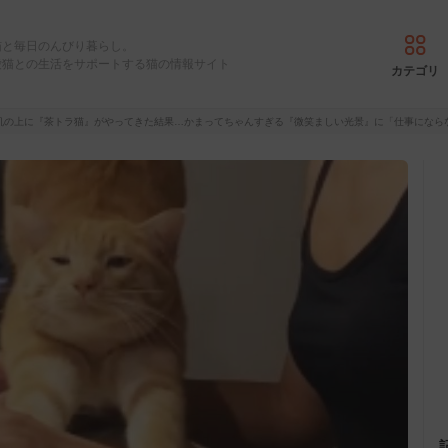
猫と毎日のんびり暮らし。
愛猫との生活をサポートする猫の情報サイト
カテゴリ
机の上に『茶トラ猫』がやってきた結果…かまってちゃんすぎる『微笑ましい光景』に「仕事になら