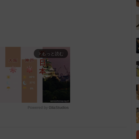
もっと読む
arrow_forward_ios
Powered by 
GliaStudios
M
u