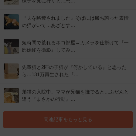
様子を見に行くと…想…
『夫を略奪されました』そばには勝ち誇った表情
の猫がいて…あざとす…
短時間で荒れるネコ部屋→カメラを仕掛けて『一
部始終を撮影』してみ…
先輩猫と2匹の子猫が『何かしている』と思った
ら…131万再生された『…
弟猫の入院中、ママが兄猫を撫でると…ふだんと
違う『まさかの行動』…
関連記事をもっと見る