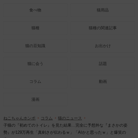
食べ物
猫用品
猫種
猫種の関連記事
猫の豆知識
お出かけ
猫に会う
話題
コラム
動画
漫画
ねこちゃんホンポ
コラム
猫のニュース
子猫の『初めてのトイレ』を見た結果…完全に予想外な『まさかの姿
勢』が129万再生「真剣さが伝わるｗ」「AIかと思ったｗ」と爆笑の