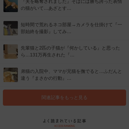
『夫を略奪されました』そばには勝ち誇った表情
の猫がいて…あざとす…
短時間で荒れるネコ部屋→カメラを仕掛けて『一
部始終を撮影』してみ…
先輩猫と2匹の子猫が『何かしている』と思った
ら…131万再生された『…
弟猫の入院中、ママが兄猫を撫でると…ふだんと
違う『まさかの行動』…
関連記事をもっと見る