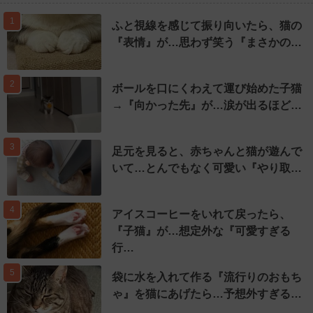
1
ふと視線を感じて振り向いたら、猫の
『表情』が…思わず笑う『まさかの…
2
ボールを口にくわえて運び始めた子猫
→『向かった先』が…涙が出るほど…
3
足元を見ると、赤ちゃんと猫が遊んで
いて…とんでもなく可愛い『やり取…
4
アイスコーヒーをいれて戻ったら、
『子猫』が…想定外な『可愛すぎる
行…
5
袋に水を入れて作る『流行りのおもち
ゃ』を猫にあげたら…予想外すぎる…