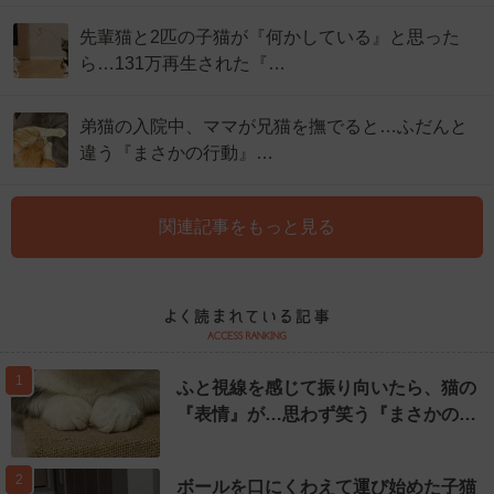
先輩猫と2匹の子猫が『何かしている』と思った
ら…131万再生された『…
弟猫の入院中、ママが兄猫を撫でると…ふだんと
違う『まさかの行動』…
関連記事をもっと見る
1
ふと視線を感じて振り向いたら、猫の
『表情』が…思わず笑う『まさかの…
2
ボールを口にくわえて運び始めた子猫