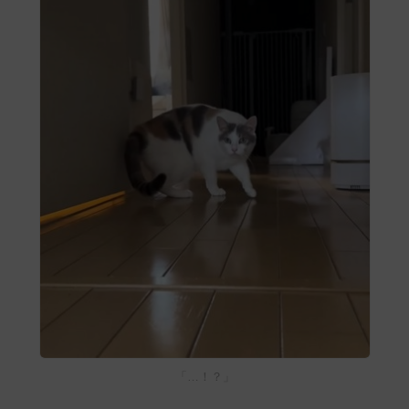
「…！？」