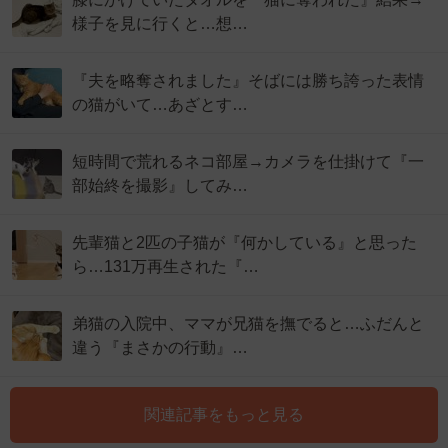
様子を見に行くと…想…
『夫を略奪されました』そばには勝ち誇った表情
の猫がいて…あざとす…
短時間で荒れるネコ部屋→カメラを仕掛けて『一
部始終を撮影』してみ…
先輩猫と2匹の子猫が『何かしている』と思った
ら…131万再生された『…
弟猫の入院中、ママが兄猫を撫でると…ふだんと
違う『まさかの行動』…
関連記事をもっと見る