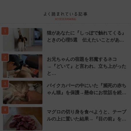
1
猫があなたに『しっぽで触れてくる』
ときの心理5選 伝えたいことがあ…
2
お兄ちゃんの宿題を邪魔するネコ
→『どいて』と言われ、立ち上がった
と…
3
バイクカバーの中にいた『瀕死の赤ち
ゃん猫』を保護→懸命にお世話を続…
4
マグロの切り身を食べようと、テーブ
ルの上に置いた結果→『目の前』を…