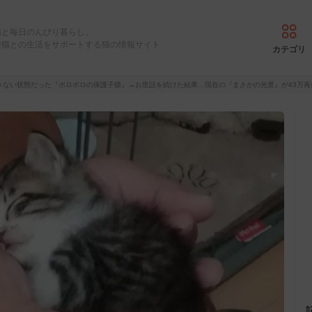
猫と毎日のんびり暮らし。
愛猫との生活をサポートする猫の情報サイト
カテゴリ
さない状態だった『ボロボロの保護子猫』→お世話を続けた結果…現在の『まさかの光景』が43万