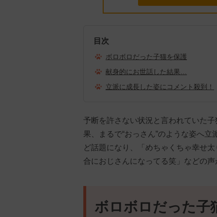
目次
ボロボロだった子猫を保護
献身的にお世話した結果…
立派に成長した姿にコメント殺到！
予断を許さない状況と言われていた子
果、まるで“おっさん”のような姿へ立派
ど話題になり、「めちゃくちゃ幸せ太
合におじさんになってる笑」などの声
ボロボロだった子