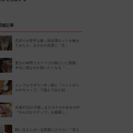
関連記事
爪切りが苦手な猫→排水溝ネットを被せ
てみたら…まさかの光景に「古…
驚きの体勢でストーブの前にいた黒猫…
本当に猫なのか疑いたくなる『…
インフルでダウン中→猫と『ペットボト
ルのキャップ』で遊んでみた結…
生後27日の子猫→まだヨチヨチ歩きの中
『やんのかステップ』を披露し…
飼い主さんがいる部屋に入りたい『甘え