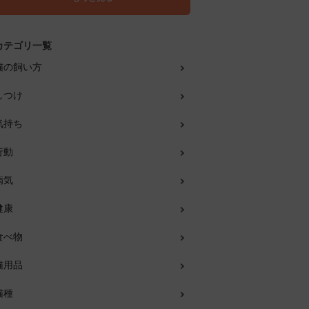
カテゴリ一覧
猫の飼い方
しつけ
気持ち
行動
病気
健康
食べ物
猫用品
猫種