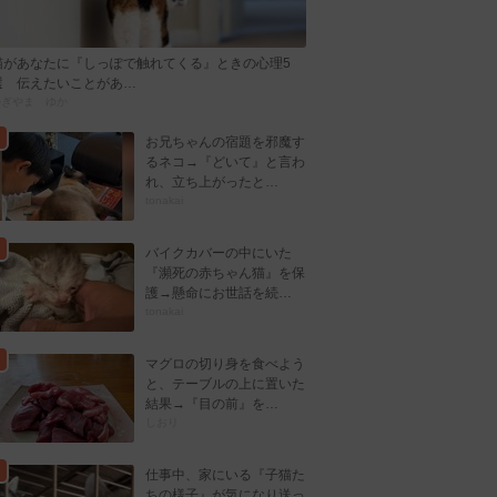
猫があなたに『しっぽで触れてくる』ときの心理5
選 伝えたいことがあ…
かぎやま ゆか
お兄ちゃんの宿題を邪魔す
るネコ→『どいて』と言わ
れ、立ち上がったと…
tonakai
バイクカバーの中にいた
『瀕死の赤ちゃん猫』を保
護→懸命にお世話を続…
tonakai
マグロの切り身を食べよう
と、テーブルの上に置いた
結果→『目の前』を…
しおり
仕事中、家にいる『子猫た
ちの様子』が気になり送っ