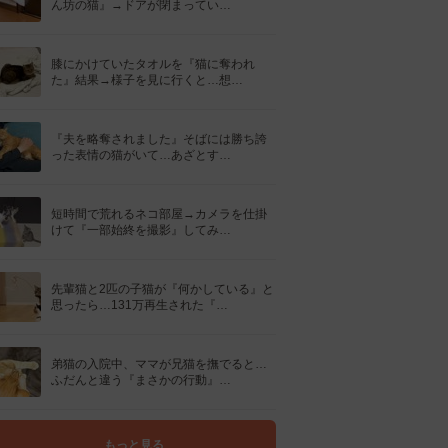
ん坊の猫』→ドアが閉まってい…
膝にかけていたタオルを『猫に奪われ
た』結果→様子を見に行くと…想…
『夫を略奪されました』そばには勝ち誇
った表情の猫がいて…あざとす…
短時間で荒れるネコ部屋→カメラを仕掛
けて『一部始終を撮影』してみ…
先輩猫と2匹の子猫が『何かしている』と
思ったら…131万再生された『…
弟猫の入院中、ママが兄猫を撫でると…
ふだんと違う『まさかの行動』…
もっと見る