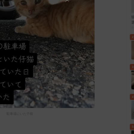
2
3
4
駐車場にいた子猫
5