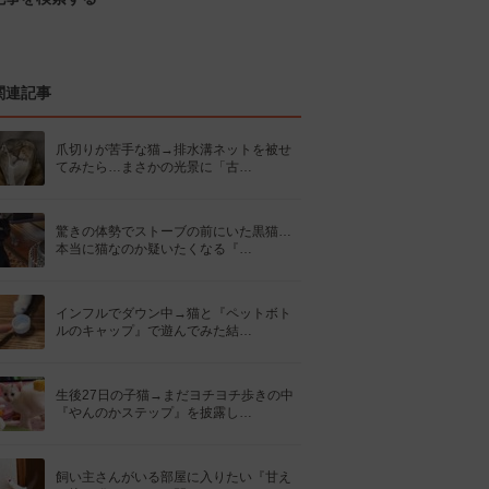
関連記事
爪切りが苦手な猫→排水溝ネットを被せ
てみたら…まさかの光景に「古…
驚きの体勢でストーブの前にいた黒猫…
本当に猫なのか疑いたくなる『…
インフルでダウン中→猫と『ペットボト
ルのキャップ』で遊んでみた結…
生後27日の子猫→まだヨチヨチ歩きの中
『やんのかステップ』を披露し…
飼い主さんがいる部屋に入りたい『甘え