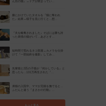
ん坊の猫』→ドアが閉まってい…
膝にかけていたタオルを『猫に奪われ
た』結果→様子を見に行くと…想…
『夫を略奪されました』そばには勝ち誇
った表情の猫がいて…あざとす…
短時間で荒れるネコ部屋→カメラを仕掛
けて『一部始終を撮影』してみ…
先輩猫と2匹の子猫が『何かしている』と
思ったら…131万再生された『…
弟猫の入院中、ママが兄猫を撫でると…
ふだんと違う『まさかの行動』…
もっと見る