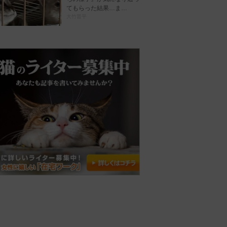
てもらった結果…ま…
大竹晋平