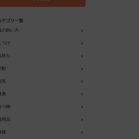
カテゴリ一覧
猫の飼い方
しつけ
気持ち
行動
病気
健康
食べ物
猫用品
猫種