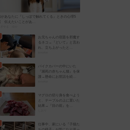
猫があなたに『しっぽで触れてくる』ときの心理5
選 伝えたいことがあ…
かぎやま ゆか
お兄ちゃんの宿題を邪魔す
るネコ→『どいて』と言わ
れ、立ち上がったと…
tonakai
バイクカバーの中にいた
『瀕死の赤ちゃん猫』を保
護→懸命にお世話を続…
tonakai
マグロの切り身を食べよう
と、テーブルの上に置いた
結果→『目の前』を…
しおり
仕事中、家にいる『子猫た
ちの様子』が気になり送っ