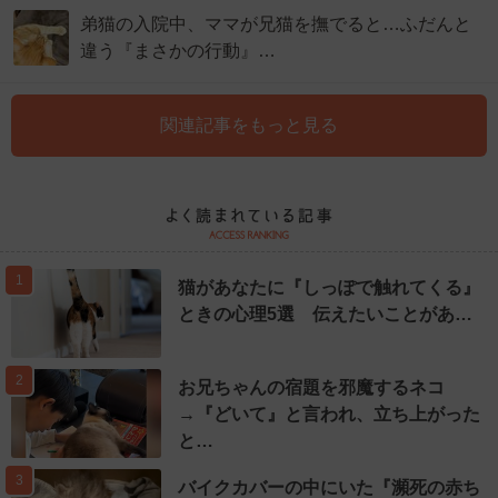
弟猫の入院中、ママが兄猫を撫でると…ふだんと
違う『まさかの行動』…
関連記事をもっと見る
1
猫があなたに『しっぽで触れてくる』
ときの心理5選 伝えたいことがあ…
2
お兄ちゃんの宿題を邪魔するネコ
→『どいて』と言われ、立ち上がった
と…
3
バイクカバーの中にいた『瀕死の赤ち