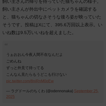
飼い主さんの帰りを待っていた猫ちゃんの様子。
飼い主さんが外出中にペットカメラを確認する
と、猫ちゃんの切なさそうな後ろ姿が映っていた
そうです。投稿はXにて、395.6万回以上表示。い
いね数は9.5万いいねを超えました。
うぉおおん今夜人間不在なんだよ
ごめんね
ずっと外見て待ってる
こんなん見たらもうどこも行けない
pic.twitter.com/8niRnM0oEw
— ラグドールのちくわ (@odennonaka)
September 25,
2025