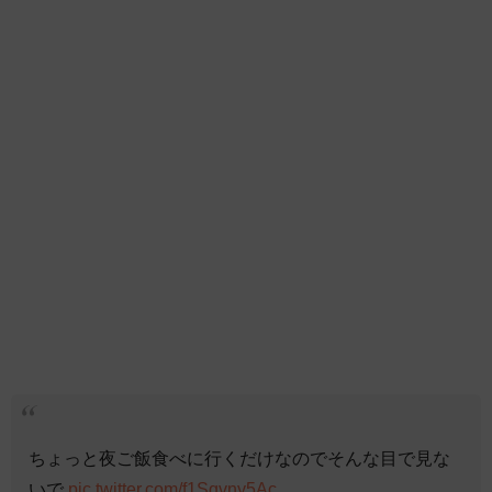
ちょっと夜ご飯食べに行くだけなのでそんな目で見な
いで
pic.twitter.com/f1Sqvny5Ac