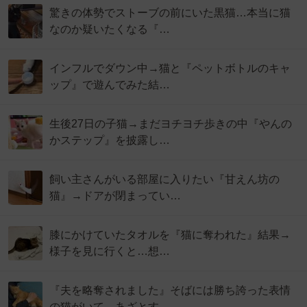
驚きの体勢でストーブの前にいた黒猫…本当に猫
なのか疑いたくなる『…
インフルでダウン中→猫と『ペットボトルのキャ
ップ』で遊んでみた結…
生後27日の子猫→まだヨチヨチ歩きの中『やんの
かステップ』を披露し…
飼い主さんがいる部屋に入りたい『甘えん坊の
猫』→ドアが閉まってい…
膝にかけていたタオルを『猫に奪われた』結果→
様子を見に行くと…想…
『夫を略奪されました』そばには勝ち誇った表情
の猫がいて…あざとす…