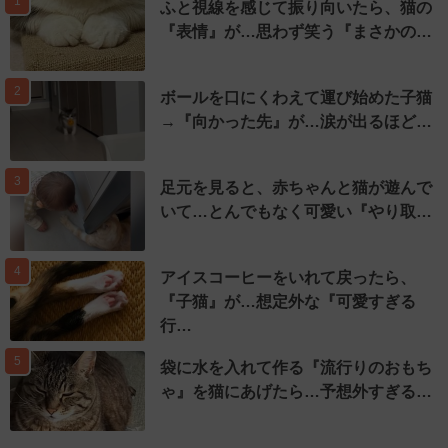
1
ふと視線を感じて振り向いたら、猫の
『表情』が…思わず笑う『まさかの…
2
ボールを口にくわえて運び始めた子猫
→『向かった先』が…涙が出るほど…
3
足元を見ると、赤ちゃんと猫が遊んで
いて…とんでもなく可愛い『やり取…
4
アイスコーヒーをいれて戻ったら、
『子猫』が…想定外な『可愛すぎる
行…
5
袋に水を入れて作る『流行りのおもち
ゃ』を猫にあげたら…予想外すぎる…