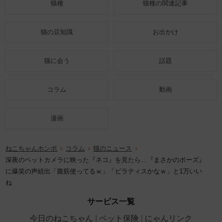
猫種
猫種の関連記事
猫の豆知識
お出かけ
猫に会う
話題
コラム
動画
漫画
ねこちゃんホンポ
コラム
猫のニュース
深夜のペットカメラに映った『ネコ』を見たら…『まさかのポーズ』
に爆笑の声続出「腹筋使ってるｗ」「ピラティスかなｗ」と1万いい
ね
サービス一覧
今日のねこちゃん
ペット保険
にゃんリンク