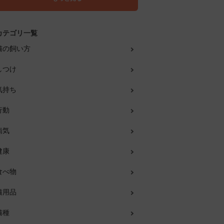
カテゴリ一覧
猫の飼い方
しつけ
気持ち
行動
病気
健康
食べ物
猫用品
猫種