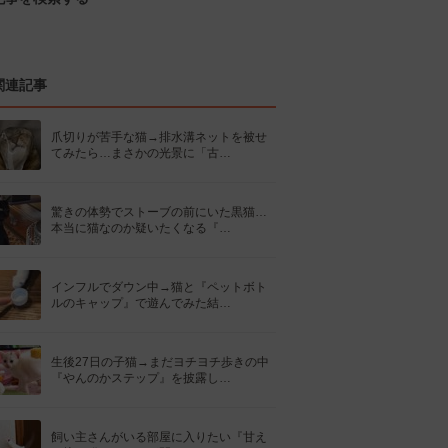
関連記事
爪切りが苦手な猫→排水溝ネットを被せ
てみたら…まさかの光景に「古…
驚きの体勢でストーブの前にいた黒猫…
本当に猫なのか疑いたくなる『…
インフルでダウン中→猫と『ペットボト
ルのキャップ』で遊んでみた結…
生後27日の子猫→まだヨチヨチ歩きの中
『やんのかステップ』を披露し…
飼い主さんがいる部屋に入りたい『甘え