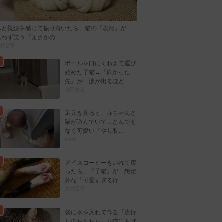
ふと視線を感じて振り向いたら、猫の『表情』が…
思わず笑う『まさかの…
大竹晋平
ボールを口にくわえて運び
始めた子猫→『向かった
先』が…涙が出るほど…
曽田恵音
足元を見ると、赤ちゃんと
猫が遊んでいて…とんでも
なく可愛い『やり取…
kokiri
アイスコーヒーをいれて戻
ったら、『子猫』が…想定
外な『可愛すぎる行…
大竹晋平
袋に水を入れて作る『流行
りのおもちゃ』を猫にあげ