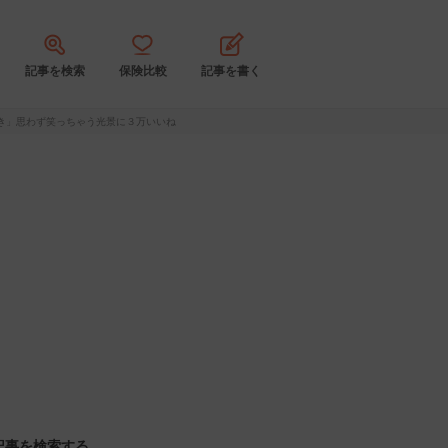
記事を検索
保険比較
記事を書く
き」思わず笑っちゃう光景に３万いいね
記事を検索する