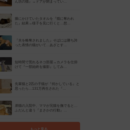
ん坊の猫』→ドアが閉まってい…
膝にかけていたタオルを『猫に奪われ
た』結果→様子を見に行くと…想…
『夫を略奪されました』そばには勝ち誇
った表情の猫がいて…あざとす…
短時間で荒れるネコ部屋→カメラを仕掛
けて『一部始終を撮影』してみ…
先輩猫と2匹の子猫が『何かしている』と
思ったら…131万再生された『…
弟猫の入院中、ママが兄猫を撫でると…
ふだんと違う『まさかの行動』…
もっと見る