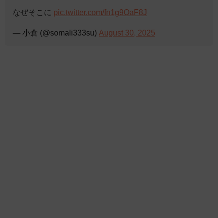
なぜそこに
pic.twitter.com/fn1g9OaF8J
— 小倉 (@somali333su)
August 30, 2025