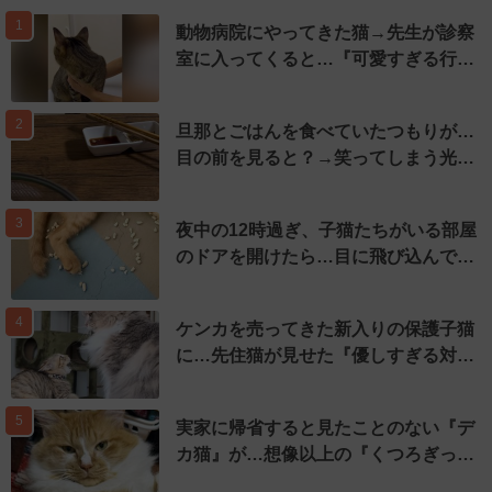
1
動物病院にやってきた猫→先生が診察
室に入ってくると…『可愛すぎる行…
2
旦那とごはんを食べていたつもりが…
目の前を見ると？→笑ってしまう光…
3
夜中の12時過ぎ、子猫たちがいる部屋
のドアを開けたら…目に飛び込んで…
4
ケンカを売ってきた新入りの保護子猫
に…先住猫が見せた『優しすぎる対…
5
実家に帰省すると見たことのない『デ
カ猫』が…想像以上の『くつろぎっ…