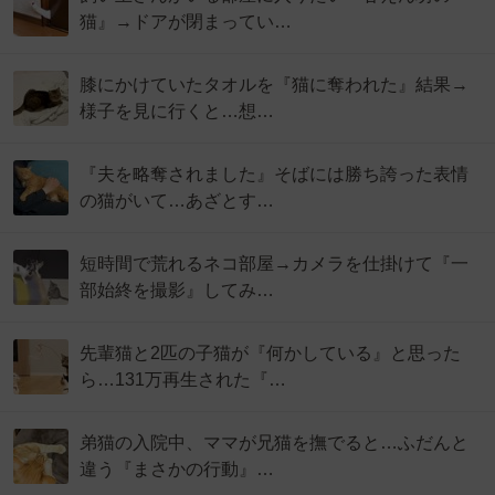
猫』→ドアが閉まってい…
膝にかけていたタオルを『猫に奪われた』結果→
様子を見に行くと…想…
『夫を略奪されました』そばには勝ち誇った表情
の猫がいて…あざとす…
短時間で荒れるネコ部屋→カメラを仕掛けて『一
部始終を撮影』してみ…
先輩猫と2匹の子猫が『何かしている』と思った
ら…131万再生された『…
弟猫の入院中、ママが兄猫を撫でると…ふだんと
違う『まさかの行動』…