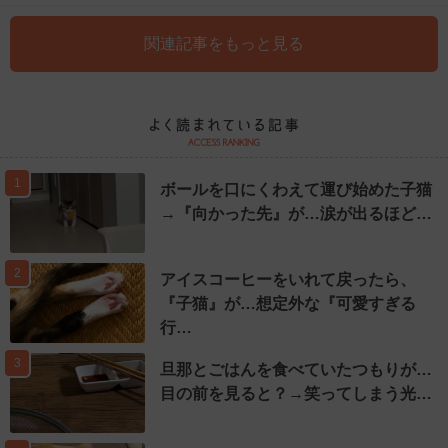
関連記事をもっと見る
1
ボールを口にくわえて運び始めた子猫
→『向かった先』が…涙が出るほど…
2
アイスコーヒーをいれて戻ったら、
『子猫』が…想定外な『可愛すぎる
行…
3
旦那とごはんを食べていたつもりが…
目の前を見ると？→笑ってしまう光…