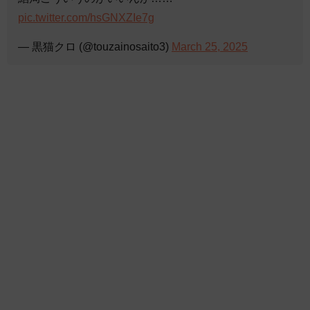
pic.twitter.com/hsGNXZIe7g
— 黒猫クロ (@touzainosaito3)
March 25, 2025