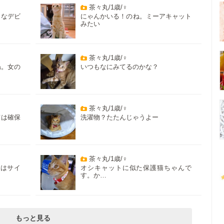
茶々丸/1歳/♀
きなデビ
にゃんかいる！のね。ミーアキャット
みたい
茶々丸/1歳/♀
ね。女の
いつもなにみてるのかな？
茶々丸/1歳/♀
ては確保
洗濯物？たたんじゃうよー
茶々丸/1歳/♀
腹はサイ
オシキャットに似た保護猫ちゃんで
す。か…
もっと見る