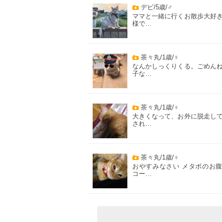
デビ/5歳/♂
ママと一緒に行くお散歩大好
様で…
茶々丸/1歳/♀
なんかしっくりくる。ごめん
子な…
茶々丸/1歳/♀
大きくなって、お外に脱走し
され…
茶々丸/1歳/♀
おやすみなさい メタボのお
コー…