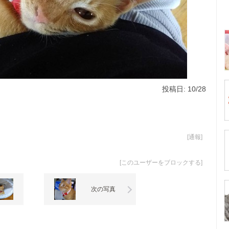
投稿日: 10/28
[
通報
]
[
このユーザーをブロックする
]
次の写真