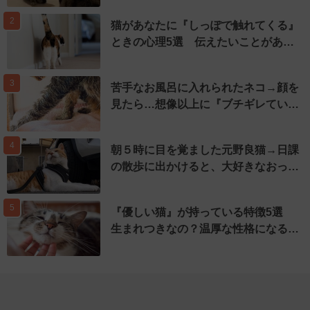
2
猫があなたに『しっぽで触れてくる』
ときの心理5選 伝えたいことがあ…
3
苦手なお風呂に入れられたネコ→顔を
見たら…想像以上に『ブチギレてい…
4
朝５時に目を覚ました元野良猫→日課
の散歩に出かけると、大好きなおっ…
5
『優しい猫』が持っている特徴5選
生まれつきなの？温厚な性格になる…