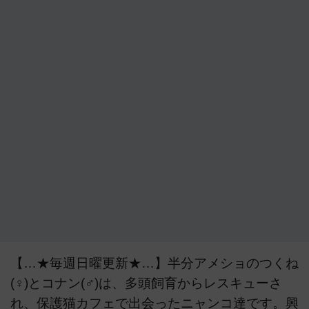
【…★毎週日曜更新★…】半分アメショのつくね
(♀)とコナン(♂)は、多頭飼育からレスキューさ
れ、保護猫カフェで出会ったニャンコ達です。興