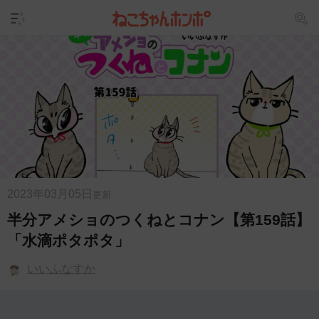
2023年03月05日
更新
半分アメショのつくねとコナン【第159話】
「水滴ポタポタ」
いいふなすか