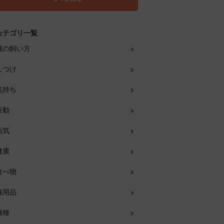
カテゴリ一覧
猫の飼い方
しつけ
気持ち
行動
病気
健康
食べ物
猫用品
猫種