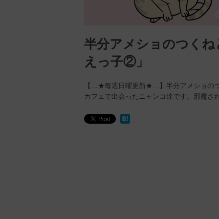
半分アメショのつくねと
えっ子②」
【…★毎週日曜更新★…】半分アメショのつ
カフェで出会ったニャンコ達です。邪魔され