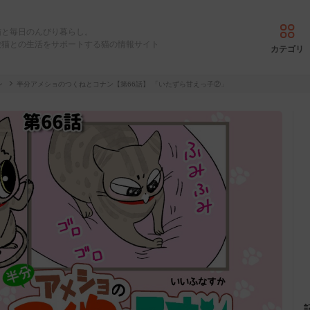
猫と毎日のんびり暮らし。
愛猫との生活をサポートする猫の情報サイト
カテゴリ
ン
半分アメショのつくねとコナン【第66話】 「いたずら甘えっ子②」