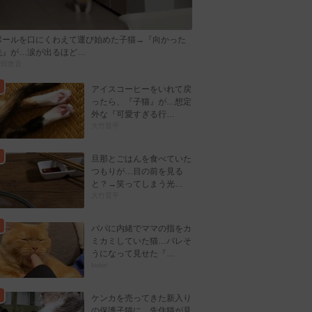
ボールを口にくわえて運び始めた子猫→『向かった
先』が…涙が出るほど…
曽田恵音
アイスコーヒーをいれて戻
ったら、『子猫』が…想定
外な『可愛すぎる行…
大竹晋平
旦那とごはんを食べていた
つもりが…目の前を見る
と？→笑ってしまう光…
大竹晋平
パパに内緒でママの指をカ
ミカミしていた猫…バレそ
うになって見せた『…
kokiri
ケンカを売ってきた新入り
の保護子猫に…先住猫が見