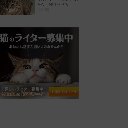
たら…予想外すぎる…
犬山莉緒