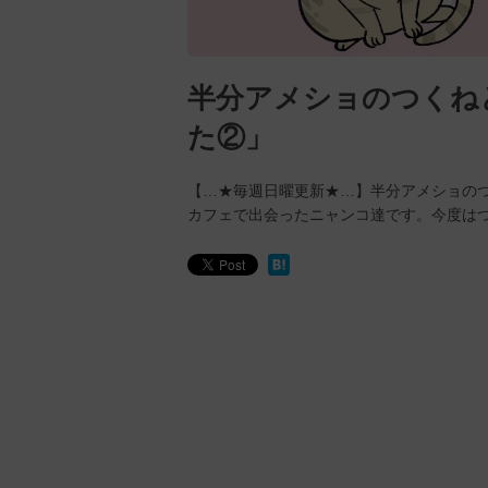
半分アメショのつくね
た②」
【…★毎週日曜更新★…】半分アメショのつ
カフェで出会ったニャンコ達です。今度は