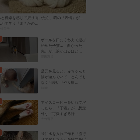
ふと視線を感じて振り向いたら、猫の『表情』が…
思わず笑う『まさかの…
大竹晋平
ボールを口にくわえて運び
始めた子猫→『向かった
先』が…涙が出るほど…
曽田恵音
足元を見ると、赤ちゃんと
猫が遊んでいて…とんでも
なく可愛い『やり取…
kokiri
アイスコーヒーをいれて戻
ったら、『子猫』が…想定
外な『可愛すぎる行…
大竹晋平
袋に水を入れて作る『流行
りのおもちゃ』を猫にあげ