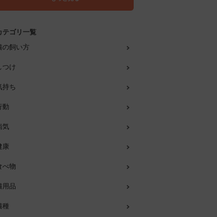
カテゴリ一覧
猫の飼い方
しつけ
気持ち
行動
病気
健康
食べ物
猫用品
猫種