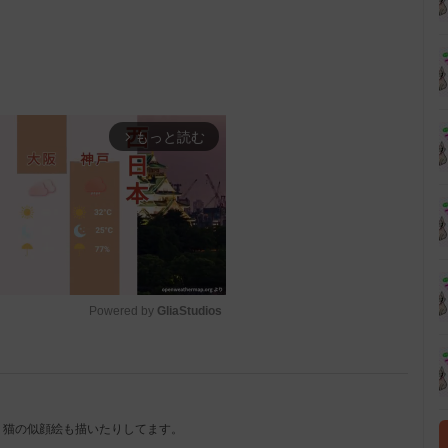
もっと読む
arrow_forward_ios
Powered by 
GliaStudios
M
u
t
。猫の似顔絵も描いたりしてます。