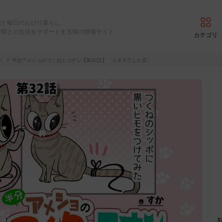
猫と毎日のんびり暮らし。
愛猫との生活をサポートする猫の情報サイト
カテゴリ
ン
半分アメショのつくねとコナン【第32話】「イタズラした②」