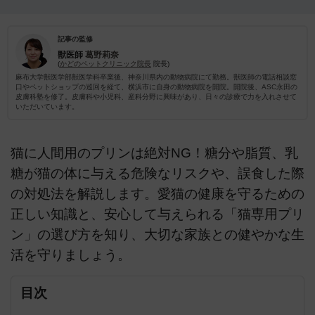
記事の監修
獣医師
葛野莉奈
(
かどのペットクリニック院長
院長)
麻布大学獣医学部獣医学科卒業後、神奈川県内の動物病院にて勤務。獣医師の電話相談窓
口やペットショップの巡回を経て、横浜市に自身の動物病院を開院。開院後、ASC永田の
皮膚科塾を修了。皮膚科や小児科、産科分野に興味があり、日々の診療で力を入れさせて
いただいています。
猫に人間用のプリンは絶対NG！糖分や脂質、乳
糖が猫の体に与える危険なリスクや、誤食した際
の対処法を解説します。愛猫の健康を守るための
正しい知識と、安心して与えられる「猫専用プリ
ン」の選び方を知り、大切な家族との健やかな生
活を守りましょう。
目次