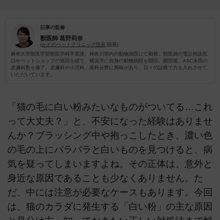
記事の監修
獣医師
葛野莉奈
(
かどのペットクリニック院長
院長)
麻布大学獣医学部獣医学科卒業後、神奈川県内の動物病院にて勤務。獣医師の電話相談窓
口やペットショップの巡回を経て、横浜市に自身の動物病院を開院。開院後、ASC永田の
皮膚科塾を修了。皮膚科や小児科、産科分野に興味があり、日々の診療で力を入れさせて
いただいています。
「猫の毛に白い粉みたいなものがついてる…これ
って大丈夫？」と、不安になった経験はありませ
んか？ブラッシング中や抱っこしたとき、濃い色
の毛の上にパラパラと白いものを見つけると、病
気を疑ってしまいますよね。その正体は、意外と
身近な原因であることも少なくありません。た
だ、中には注意が必要なケースもあります。今回
は、猫のカラダに発生する「白い粉」の主な原因