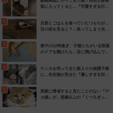
動物病院にやってきた猫→先生が診察
室に入ってくると…『可愛すぎる行…
2
旦那とごはんを食べていたつもりが…
目の前を見ると？→笑ってしまう光…
3
夜中の12時過ぎ、子猫たちがいる部屋
のドアを開けたら…目に飛び込んで…
4
ケンカを売ってきた新入りの保護子猫
に…先住猫が見せた『優しすぎる対…
5
実家に帰省すると見たことのない『デ
カ猫』が…想像以上の『くつろぎっ…