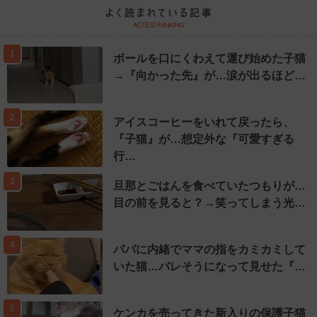
1
ボールを口にくわえて運び始めた子猫
→『向かった先』が…涙が出るほど…
2
アイスコーヒーをいれて戻ったら、
『子猫』が…想定外な『可愛すぎる
行…
3
旦那とごはんを食べていたつもりが…
目の前を見ると？→笑ってしまう光…
4
パパに内緒でママの指をカミカミして
いた猫…バレそうになって見せた『…
5
ケンカを売ってきた新入りの保護子猫