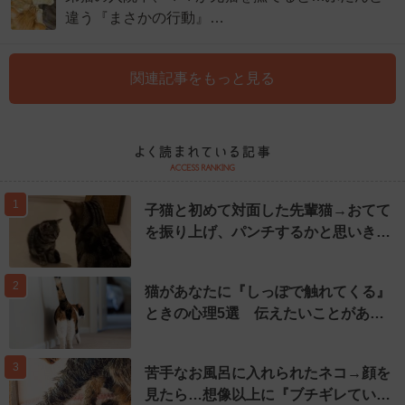
違う『まさかの行動』…
関連記事をもっと見る
1
子猫と初めて対面した先輩猫→おてて
を振り上げ、パンチするかと思いき…
2
猫があなたに『しっぽで触れてくる』
ときの心理5選 伝えたいことがあ…
3
苦手なお風呂に入れられたネコ→顔を
見たら…想像以上に『ブチギレてい…