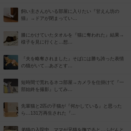
飼い主さんがいる部屋に入りたい『甘えん坊の
猫』→ドアが閉まってい…
膝にかけていたタオルを『猫に奪われた』結果→
様子を見に行くと…想…
『夫を略奪されました』そばには勝ち誇った表情
の猫がいて…あざとす…
短時間で荒れるネコ部屋→カメラを仕掛けて『一
部始終を撮影』してみ…
先輩猫と2匹の子猫が『何かしている』と思った
ら…131万再生された『…
弟猫の入院中、ママが兄猫を撫でると…ふだんと