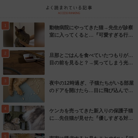
1
動物病院にやってきた猫→先生が診察
室に入ってくると…『可愛すぎる行…
2
旦那とごはんを食べていたつもりが…
目の前を見ると？→笑ってしまう光…
3
夜中の12時過ぎ、子猫たちがいる部屋
のドアを開けたら…目に飛び込んで…
4
ケンカを売ってきた新入りの保護子猫
に…先住猫が見せた『優しすぎる対…
5