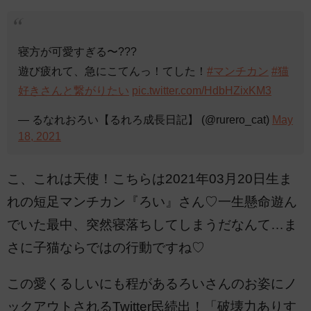
寝方が可愛すぎる〜???
遊び疲れて、急にこてんっ！てした！
#マンチカン
#猫
好きさんと繋がりたい
pic.twitter.com/HdbHZixKM3
— るなれおろい【るれろ成長日記】 (@rurero_cat)
May
18, 2021
こ、これは天使！こちらは2021年03月20日生ま
れの短足マンチカン『ろい』さん♡一生懸命遊ん
でいた最中、突然寝落ちしてしまうだなんて…ま
さに子猫ならではの行動ですね♡
この愛くるしいにも程があるろいさんのお姿にノ
ックアウトされるTwitter民続出！「破壊力ありす