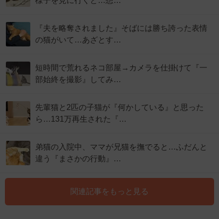
様子を見に行くと…想…
『夫を略奪されました』そばには勝ち誇った表情
の猫がいて…あざとす…
短時間で荒れるネコ部屋→カメラを仕掛けて『一
部始終を撮影』してみ…
先輩猫と2匹の子猫が『何かしている』と思った
ら…131万再生された『…
弟猫の入院中、ママが兄猫を撫でると…ふだんと
違う『まさかの行動』…
関連記事をもっと見る