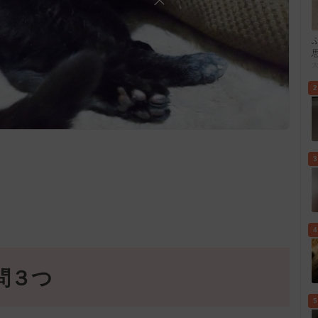
2
3
4
問３つ
5