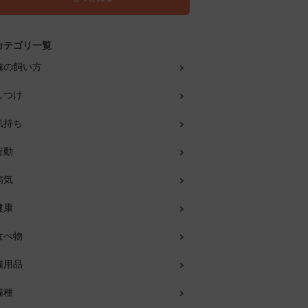
カテゴリ一覧
猫の飼い方
しつけ
気持ち
行動
病気
健康
食べ物
猫用品
猫種