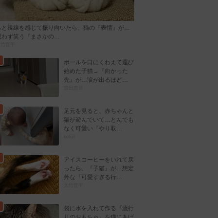
ふと視線を感じて振り向いたら、猫の『表情』が…
思わず笑う『まさかの…
大竹晋平
ボールを口にくわえて運び
始めた子猫→『向かった
先』が…涙が出るほど…
曽田恵音
足元を見ると、赤ちゃんと
猫が遊んでいて…とんでも
なく可愛い『やり取…
kokiri
アイスコーヒーをいれて戻
ったら、『子猫』が…想定
外な『可愛すぎる行…
大竹晋平
袋に水を入れて作る『流行
りのおもちゃ』を猫にあげ