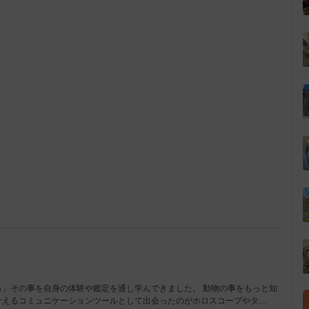
L
o
/
a
d
e
d
:
1
0
0
.
0
0
%
」その事を自身の体験や鑑定を通し学んできました。 動物の事をもっと知
叶えるコミュニケーションツールとして出会ったのがホロスコープやタ…