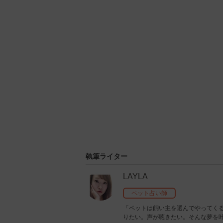
U
n
m
u
t
e
執筆ライター
LAYLA
ペット占い師
「ペットは飼い主を選んでやってくる
りたい。声が聴きたい。そんな夢を