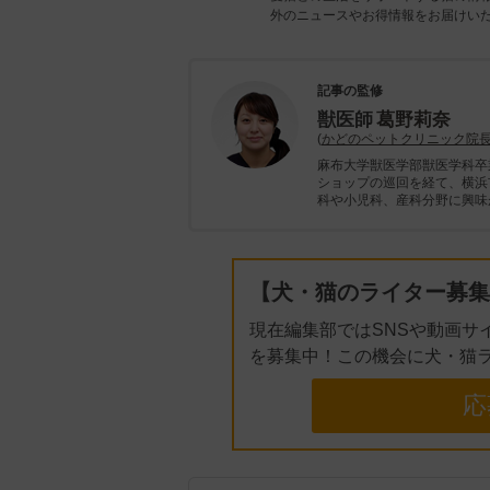
外のニュースやお得情報をお届けい
記事の監修
獣医師
葛野莉奈
(
かどのペットクリニック院
麻布大学獣医学部獣医学科卒
ショップの巡回を経て、横浜
科や小児科、産科分野に興味
【犬・猫のライター募集
現在編集部ではSNSや動画サ
を募集中！この機会に犬・猫
応