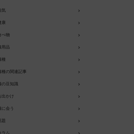
病気
健康
食べ物
猫用品
猫種
猫種の関連記事
猫の豆知識
お出かけ
猫に会う
話題
コラム