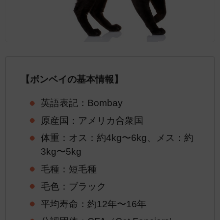
【ボンベイの基本情報】
英語表記：Bombay
原産国：アメリカ合衆国
体重：オス：約4kg〜6kg、メス：約
3kg〜5kg
毛種：短毛種
毛色：ブラック
平均寿命：約12年〜16年