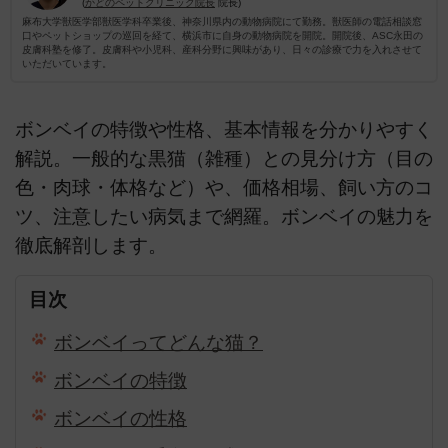
(
かどのペットクリニック院長
院長)
麻布大学獣医学部獣医学科卒業後、神奈川県内の動物病院にて勤務。獣医師の電話相談窓
口やペットショップの巡回を経て、横浜市に自身の動物病院を開院。開院後、ASC永田の
皮膚科塾を修了。皮膚科や小児科、産科分野に興味があり、日々の診療で力を入れさせて
いただいています。
ボンベイの特徴や性格、基本情報を分かりやすく
解説。一般的な黒猫（雑種）との見分け方（目の
色・肉球・体格など）や、価格相場、飼い方のコ
ツ、注意したい病気まで網羅。ボンベイの魅力を
徹底解剖します。
目次
ボンベイってどんな猫？
ボンベイの特徴
ボンベイの性格