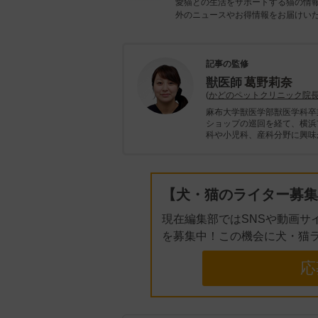
愛猫との生活をサポートする猫の情
外のニュースやお得情報をお届けい
記事の監修
獣医師
葛野莉奈
(
かどのペットクリニック院
麻布大学獣医学部獣医学科卒
ショップの巡回を経て、横浜
科や小児科、産科分野に興味
【犬・猫のライター募集
現在編集部ではSNSや動画サ
を募集中！この機会に犬・猫
応