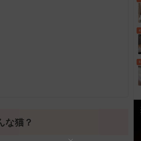
4
5
んな猫？