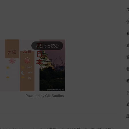
もっと読む
arrow_forward_ios
Powered by 
GliaStudios
M
u
t