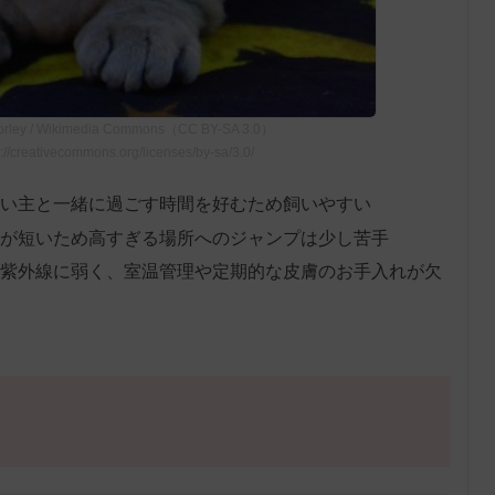
ley /
Wikimedia Commons
（CC BY-SA 3.0）
reativecommons.org/licenses/by-sa/3.0/
い主と一緒に過ごす時間を好むため飼いやすい
が短いため高すぎる場所へのジャンプは少し苦手
紫外線に弱く、室温管理や定期的な皮膚のお手入れが欠