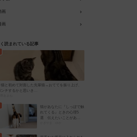
動画
漫画
く読まれている記事
子猫と初めて対面した先輩猫→おててを振り上げ、
パンチするかと思いき…
忍野あまね
猫があなたに『しっぽで触
れてくる』ときの心理5
選 伝えたいことがあ…
かぎやま ゆか