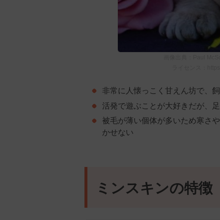
画像出典：Paul McSor
ライセンス：https://c
非常に人懐っこく甘えん坊で、飼
活発で遊ぶことが大好きだが、足
被毛が薄い個体が多いため寒さや
かせない
ミンスキンの特徴