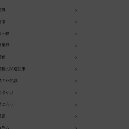
病気
健康
食べ物
猫用品
猫種
猫種の関連記事
猫の豆知識
お出かけ
猫に会う
話題
コラム