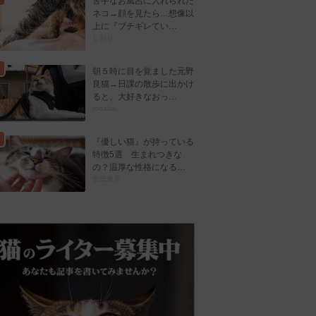
苦手なお風呂に入れられた
ネコ→顔を見たら…想像以
上に『ブチギレてい…
しおり
朝５時に目を覚ました元野
良猫→日課の散歩に出かけ
ると、大好きなおっ…
tonakai
『優しい猫』が持っている
特徴5選 生まれつきな
の？温厚な性格になる…
曽田恵音