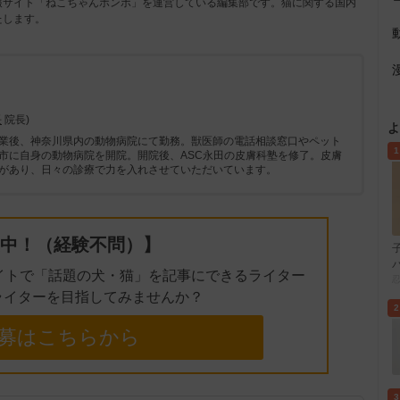
報サイト「ねこちゃんホンポ」を運営している編集部です。猫に関する国内
たします。
e
長
院長)
よ
業後、神奈川県内の動物病院にて勤務。獣医師の電話相談窓口やペット
1
市に自身の動物病院を開院。開院後、ASC永田の皮膚科塾を修了。皮膚
があり、日々の診療で力を入れさせていただいています。
中！（経験不問）】
イトで「話題の犬・猫」を記事にできるライター
ライターを目指してみませんか？
2
募はこちらから
3