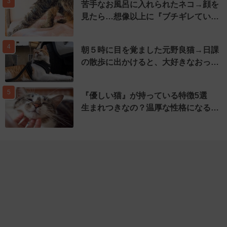
3
苦手なお風呂に入れられたネコ→顔を
見たら…想像以上に『ブチギレてい…
4
朝５時に目を覚ました元野良猫→日課
の散歩に出かけると、大好きなおっ…
5
『優しい猫』が持っている特徴5選
生まれつきなの？温厚な性格になる…