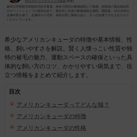
(
かどのペットクリニック院長
院長)
麻布大学獣医学部獣医学科卒業後、神奈川県内の動物病院にて勤務。獣医師の電話相談窓
口やペットショップの巡回を経て、横浜市に自身の動物病院を開院。開院後、ASC永田の
皮膚科塾を修了。皮膚科や小児科、産科分野に興味があり、日々の診療で力を入れさせて
いただいています。
希少なアメリカンキューダの特徴や基本情報、性
格、飼いやすさを解説。賢く人懐っこい性質や独
特の被毛の魅力、運動スペースの確保といった具
体的な飼い方のコツ、かかりやすい病気まで、役
立つ情報をまとめて紹介します。
目次
アメリカンキューダってどんな猫？
アメリカンキューダの特徴
アメリカンキューダの性格