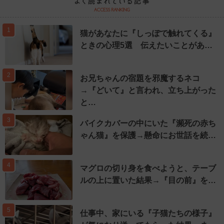
1
猫があなたに『しっぽで触れてくる』
ときの心理5選 伝えたいことがあ…
2
お兄ちゃんの宿題を邪魔するネコ
→『どいて』と言われ、立ち上がった
と…
3
バイクカバーの中にいた『瀕死の赤ち
ゃん猫』を保護→懸命にお世話を続…
4
マグロの切り身を食べようと、テーブ
ルの上に置いた結果→『目の前』を…
5
仕事中、家にいる『子猫たちの様子』