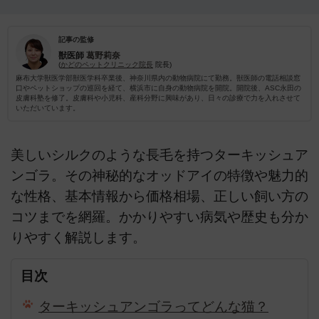
記事の監修
獣医師
葛野莉奈
(
かどのペットクリニック院長
院長)
麻布大学獣医学部獣医学科卒業後、神奈川県内の動物病院にて勤務。獣医師の電話相談窓
口やペットショップの巡回を経て、横浜市に自身の動物病院を開院。開院後、ASC永田の
皮膚科塾を修了。皮膚科や小児科、産科分野に興味があり、日々の診療で力を入れさせて
いただいています。
美しいシルクのような長毛を持つターキッシュア
ンゴラ。その神秘的なオッドアイの特徴や魅力的
な性格、基本情報から価格相場、正しい飼い方の
コツまでを網羅。かかりやすい病気や歴史も分か
りやすく解説します。
目次
ターキッシュアンゴラってどんな猫？