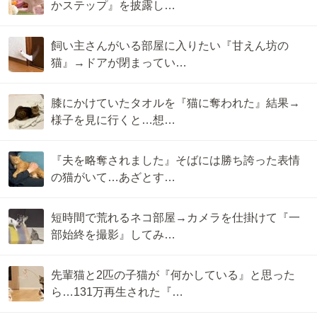
かステップ』を披露し…
飼い主さんがいる部屋に入りたい『甘えん坊の
猫』→ドアが閉まってい…
膝にかけていたタオルを『猫に奪われた』結果→
様子を見に行くと…想…
『夫を略奪されました』そばには勝ち誇った表情
の猫がいて…あざとす…
短時間で荒れるネコ部屋→カメラを仕掛けて『一
部始終を撮影』してみ…
先輩猫と2匹の子猫が『何かしている』と思った
ら…131万再生された『…