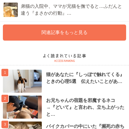
弟猫の入院中、ママが兄猫を撫でると…ふだんと
違う『まさかの行動』…
関連記事をもっと見る
1
猫があなたに『しっぽで触れてくる』
ときの心理5選 伝えたいことがあ…
2
お兄ちゃんの宿題を邪魔するネコ
→『どいて』と言われ、立ち上がった
と…
3
バイクカバーの中にいた『瀕死の赤ち