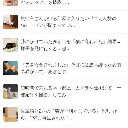
かステップ』を披露し…
飼い主さんがいる部屋に入りたい『甘えん坊の
猫』→ドアが閉まってい…
膝にかけていたタオルを『猫に奪われた』結果→
様子を見に行くと…想…
『夫を略奪されました』そばには勝ち誇った表情
の猫がいて…あざとす…
短時間で荒れるネコ部屋→カメラを仕掛けて『一
部始終を撮影』してみ…
先輩猫と2匹の子猫が『何かしている』と思った
ら…131万再生された『…