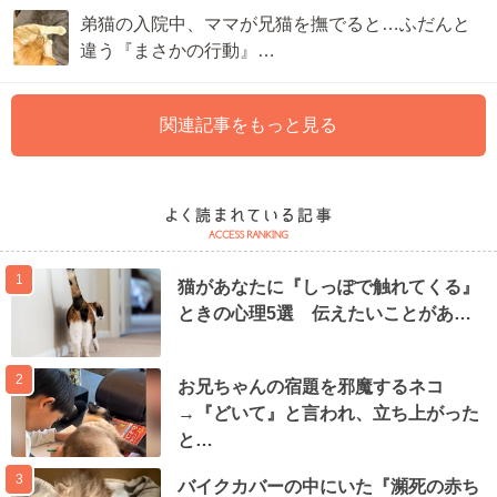
弟猫の入院中、ママが兄猫を撫でると…ふだんと
違う『まさかの行動』…
関連記事をもっと見る
1
猫があなたに『しっぽで触れてくる』
ときの心理5選 伝えたいことがあ…
2
お兄ちゃんの宿題を邪魔するネコ
→『どいて』と言われ、立ち上がった
と…
3
バイクカバーの中にいた『瀕死の赤ち