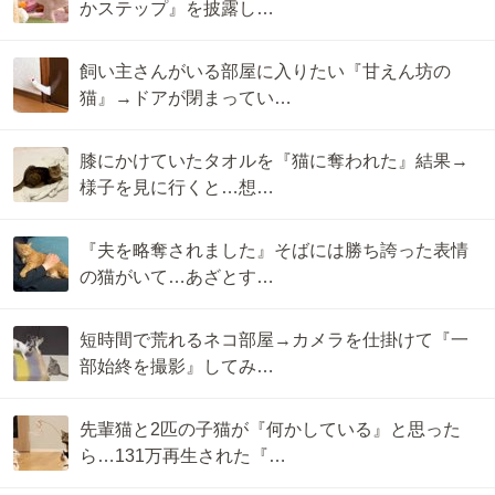
かステップ』を披露し…
飼い主さんがいる部屋に入りたい『甘えん坊の
猫』→ドアが閉まってい…
膝にかけていたタオルを『猫に奪われた』結果→
様子を見に行くと…想…
『夫を略奪されました』そばには勝ち誇った表情
の猫がいて…あざとす…
短時間で荒れるネコ部屋→カメラを仕掛けて『一
部始終を撮影』してみ…
先輩猫と2匹の子猫が『何かしている』と思った
ら…131万再生された『…