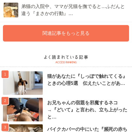
弟猫の入院中、ママが兄猫を撫でると…ふだんと
違う『まさかの行動』…
関連記事をもっと見る
1
猫があなたに『しっぽで触れてくる』
ときの心理5選 伝えたいことがあ…
2
お兄ちゃんの宿題を邪魔するネコ
→『どいて』と言われ、立ち上がった
と…
3
バイクカバーの中にいた『瀕死の赤ち