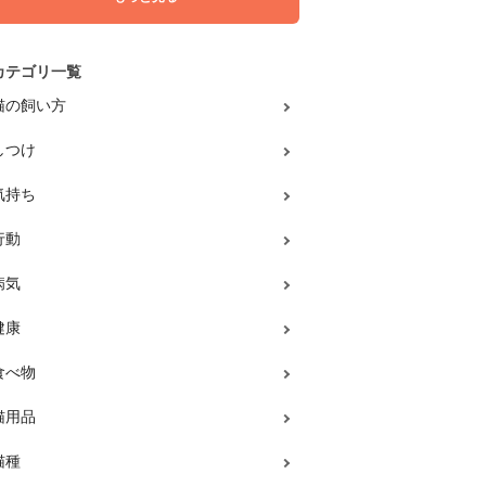
カテゴリ一覧
猫の飼い方
しつけ
気持ち
行動
病気
健康
食べ物
猫用品
猫種