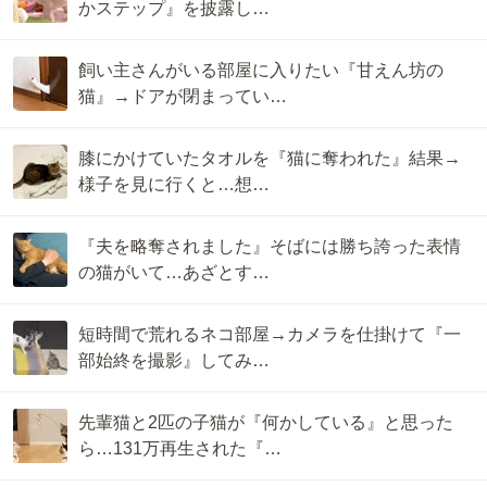
かステップ』を披露し…
飼い主さんがいる部屋に入りたい『甘えん坊の
猫』→ドアが閉まってい…
膝にかけていたタオルを『猫に奪われた』結果→
様子を見に行くと…想…
『夫を略奪されました』そばには勝ち誇った表情
の猫がいて…あざとす…
短時間で荒れるネコ部屋→カメラを仕掛けて『一
部始終を撮影』してみ…
先輩猫と2匹の子猫が『何かしている』と思った
ら…131万再生された『…