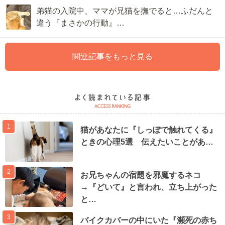
弟猫の入院中、ママが兄猫を撫でると…ふだんと
違う『まさかの行動』…
関連記事をもっと見る
1
猫があなたに『しっぽで触れてくる』
ときの心理5選 伝えたいことがあ…
2
お兄ちゃんの宿題を邪魔するネコ
→『どいて』と言われ、立ち上がった
と…
3
バイクカバーの中にいた『瀕死の赤ち