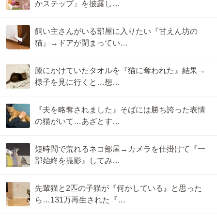
かステップ』を披露し…
飼い主さんがいる部屋に入りたい『甘えん坊の
猫』→ドアが閉まってい…
膝にかけていたタオルを『猫に奪われた』結果→
様子を見に行くと…想…
『夫を略奪されました』そばには勝ち誇った表情
の猫がいて…あざとす…
短時間で荒れるネコ部屋→カメラを仕掛けて『一
部始終を撮影』してみ…
先輩猫と2匹の子猫が『何かしている』と思った
ら…131万再生された『…