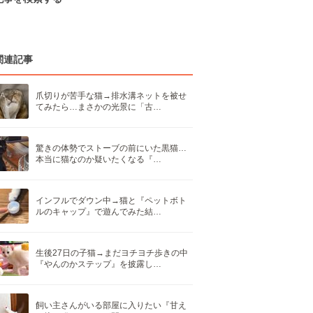
関連記事
爪切りが苦手な猫→排水溝ネットを被せ
てみたら…まさかの光景に「古…
驚きの体勢でストーブの前にいた黒猫…
本当に猫なのか疑いたくなる『…
インフルでダウン中→猫と『ペットボト
ルのキャップ』で遊んでみた結…
生後27日の子猫→まだヨチヨチ歩きの中
『やんのかステップ』を披露し…
飼い主さんがいる部屋に入りたい『甘え