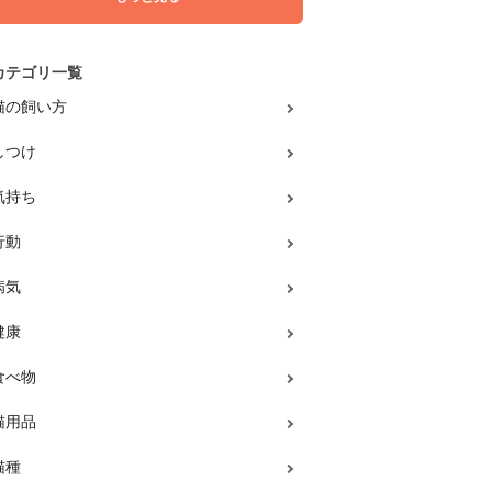
カテゴリ一覧
猫の飼い方
しつけ
気持ち
行動
病気
健康
食べ物
猫用品
猫種