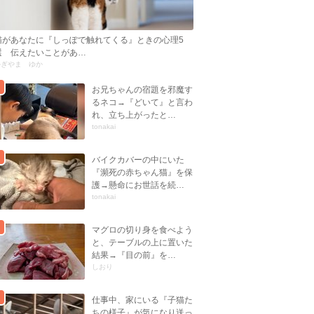
猫があなたに『しっぽで触れてくる』ときの心理5
選 伝えたいことがあ…
かぎやま ゆか
お兄ちゃんの宿題を邪魔す
るネコ→『どいて』と言わ
れ、立ち上がったと…
tonakai
バイクカバーの中にいた
『瀕死の赤ちゃん猫』を保
護→懸命にお世話を続…
tonakai
マグロの切り身を食べよう
と、テーブルの上に置いた
結果→『目の前』を…
しおり
仕事中、家にいる『子猫た
ちの様子』が気になり送っ