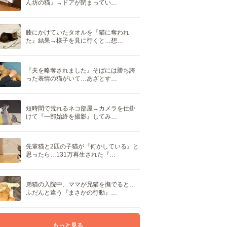
ん坊の猫』→ドアが閉まってい…
膝にかけていたタオルを『猫に奪われ
た』結果→様子を見に行くと…想…
『夫を略奪されました』そばには勝ち誇
った表情の猫がいて…あざとす…
短時間で荒れるネコ部屋→カメラを仕掛
けて『一部始終を撮影』してみ…
先輩猫と2匹の子猫が『何かしている』と
思ったら…131万再生された『…
弟猫の入院中、ママが兄猫を撫でると…
ふだんと違う『まさかの行動』…
もっと見る