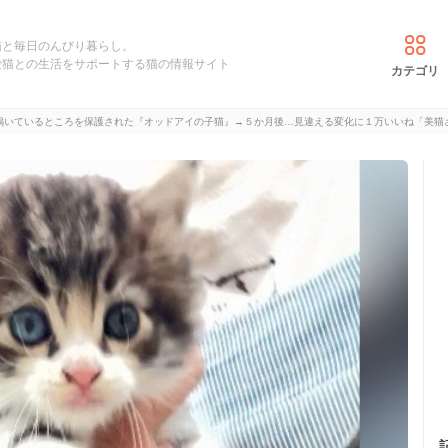
猫と毎日のんびり暮らし。
愛猫との生活をサポートする猫の情報サイト
カテゴリ
鳴いているところを保護された『オッドアイの子猫』→５か月後…見違える変化に１万いいね「美猫