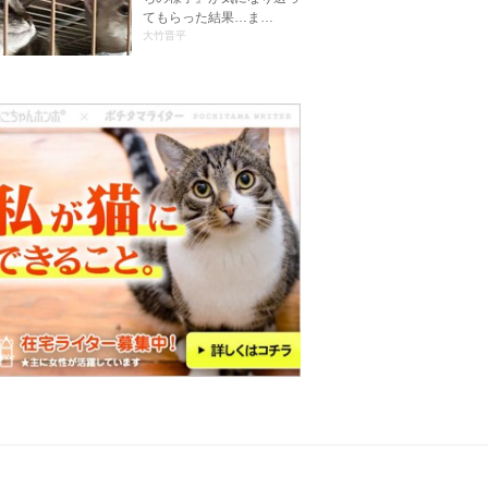
てもらった結果…ま…
大竹晋平