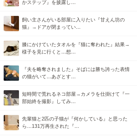
かステップ』を披露し…
飼い主さんがいる部屋に入りたい『甘えん坊の
猫』→ドアが閉まってい…
膝にかけていたタオルを『猫に奪われた』結果→
様子を見に行くと…想…
『夫を略奪されました』そばには勝ち誇った表情
の猫がいて…あざとす…
短時間で荒れるネコ部屋→カメラを仕掛けて『一
部始終を撮影』してみ…
先輩猫と2匹の子猫が『何かしている』と思った
ら…131万再生された『…