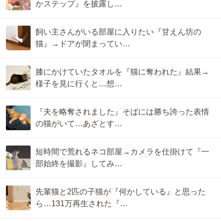
かステップ』を披露し…
飼い主さんがいる部屋に入りたい『甘えん坊の
猫』→ドアが閉まってい…
膝にかけていたタオルを『猫に奪われた』結果→
様子を見に行くと…想…
『夫を略奪されました』そばには勝ち誇った表情
の猫がいて…あざとす…
短時間で荒れるネコ部屋→カメラを仕掛けて『一
部始終を撮影』してみ…
先輩猫と2匹の子猫が『何かしている』と思った
ら…131万再生された『…