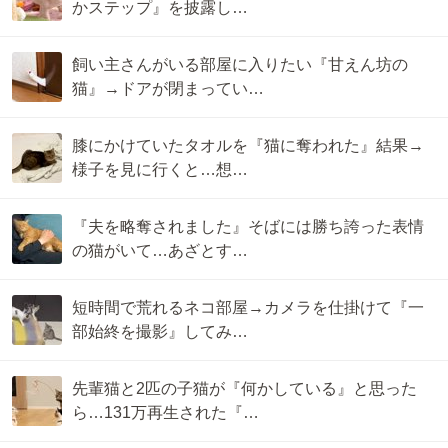
かステップ』を披露し…
飼い主さんがいる部屋に入りたい『甘えん坊の
猫』→ドアが閉まってい…
膝にかけていたタオルを『猫に奪われた』結果→
様子を見に行くと…想…
『夫を略奪されました』そばには勝ち誇った表情
の猫がいて…あざとす…
短時間で荒れるネコ部屋→カメラを仕掛けて『一
部始終を撮影』してみ…
先輩猫と2匹の子猫が『何かしている』と思った
ら…131万再生された『…