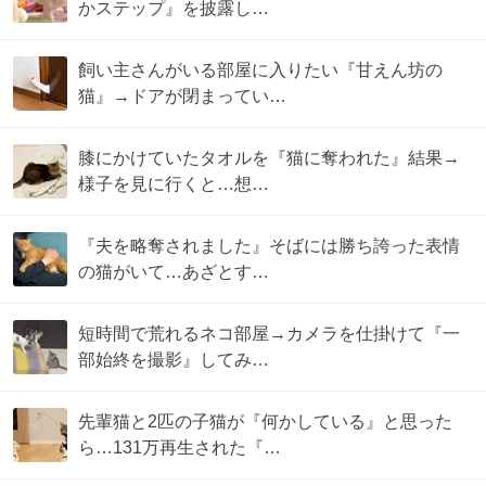
かステップ』を披露し…
飼い主さんがいる部屋に入りたい『甘えん坊の
猫』→ドアが閉まってい…
膝にかけていたタオルを『猫に奪われた』結果→
様子を見に行くと…想…
『夫を略奪されました』そばには勝ち誇った表情
の猫がいて…あざとす…
短時間で荒れるネコ部屋→カメラを仕掛けて『一
部始終を撮影』してみ…
先輩猫と2匹の子猫が『何かしている』と思った
ら…131万再生された『…