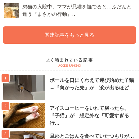
弟猫の入院中、ママが兄猫を撫でると…ふだんと
違う『まさかの行動』…
関連記事をもっと見る
1
ボールを口にくわえて運び始めた子猫
→『向かった先』が…涙が出るほど…
2
アイスコーヒーをいれて戻ったら、
『子猫』が…想定外な『可愛すぎる
行…
3
旦那とごはんを食べていたつもりが…