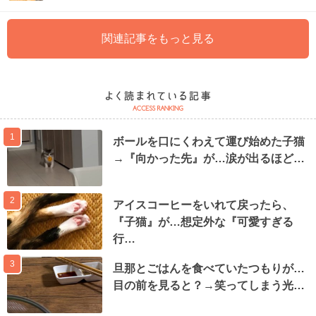
関連記事をもっと見る
1
ボールを口にくわえて運び始めた子猫
→『向かった先』が…涙が出るほど…
2
アイスコーヒーをいれて戻ったら、
『子猫』が…想定外な『可愛すぎる
行…
3
旦那とごはんを食べていたつもりが…
目の前を見ると？→笑ってしまう光…