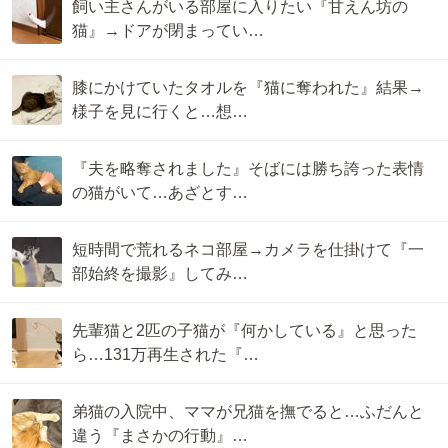
飼い主さんがいる部屋に入りたい『甘えん坊の
猫』→ドアが閉まってい…
膝にかけていたタオルを『猫に奪われた』結果→
様子を見に行くと…想…
『夫を略奪されました』そばには勝ち誇った表情
の猫がいて…あざとす…
短時間で荒れるネコ部屋→カメラを仕掛けて『一
部始終を撮影』してみ…
先輩猫と2匹の子猫が『何かしている』と思った
ら…131万再生された『…
弟猫の入院中、ママが兄猫を撫でると…ふだんと
違う『まさかの行動』…