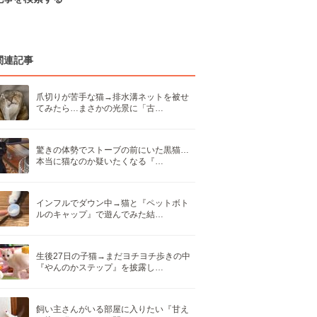
関連記事
爪切りが苦手な猫→排水溝ネットを被せ
てみたら…まさかの光景に「古…
驚きの体勢でストーブの前にいた黒猫…
本当に猫なのか疑いたくなる『…
インフルでダウン中→猫と『ペットボト
ルのキャップ』で遊んでみた結…
生後27日の子猫→まだヨチヨチ歩きの中
『やんのかステップ』を披露し…
飼い主さんがいる部屋に入りたい『甘え