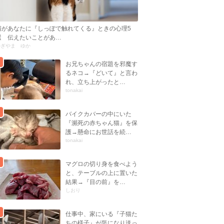
猫があなたに『しっぽで触れてくる』ときの心理5
選 伝えたいことがあ…
かぎやま ゆか
お兄ちゃんの宿題を邪魔す
るネコ→『どいて』と言わ
れ、立ち上がったと…
tonakai
バイクカバーの中にいた
『瀕死の赤ちゃん猫』を保
護→懸命にお世話を続…
tonakai
マグロの切り身を食べよう
と、テーブルの上に置いた
結果→『目の前』を…
しおり
仕事中、家にいる『子猫た
ちの様子』が気になり送っ