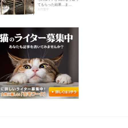
てもらった結果…ま…
大竹晋平