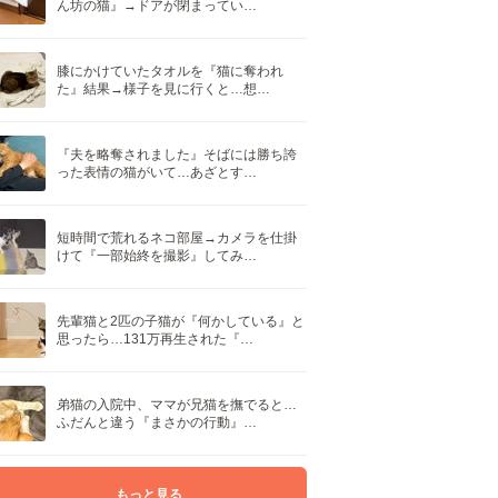
ん坊の猫』→ドアが閉まってい…
膝にかけていたタオルを『猫に奪われ
た』結果→様子を見に行くと…想…
『夫を略奪されました』そばには勝ち誇
った表情の猫がいて…あざとす…
短時間で荒れるネコ部屋→カメラを仕掛
けて『一部始終を撮影』してみ…
先輩猫と2匹の子猫が『何かしている』と
思ったら…131万再生された『…
弟猫の入院中、ママが兄猫を撫でると…
ふだんと違う『まさかの行動』…
もっと見る