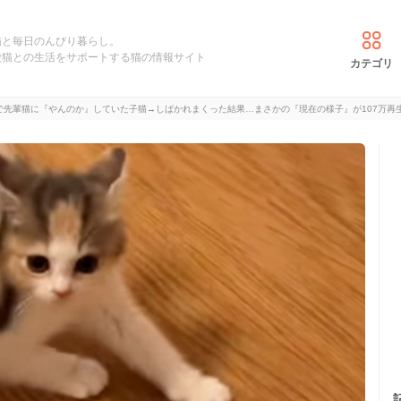
猫と毎日のんびり暮らし。
愛猫との生活をサポートする猫の情報サイト
カテゴリ
で先輩猫に『やんのか』していた子猫→しばかれまくった結果…まさかの『現在の様子』が107万再