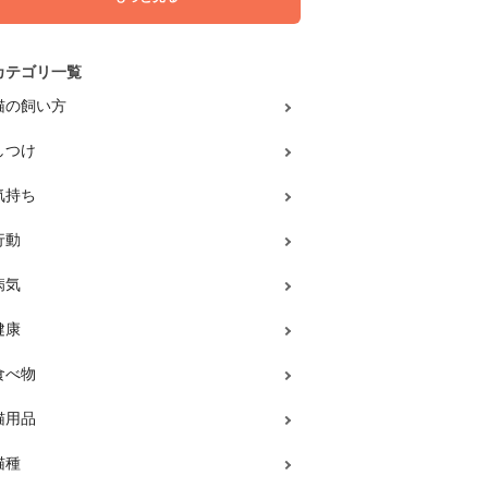
カテゴリ一覧
猫の飼い方
しつけ
気持ち
行動
病気
健康
食べ物
猫用品
猫種