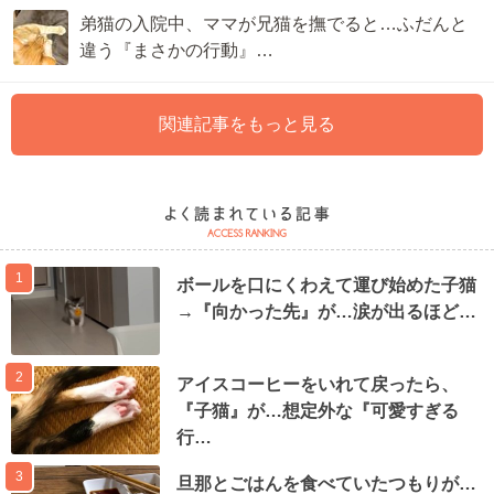
弟猫の入院中、ママが兄猫を撫でると…ふだんと
違う『まさかの行動』…
関連記事をもっと見る
1
ボールを口にくわえて運び始めた子猫
→『向かった先』が…涙が出るほど…
2
アイスコーヒーをいれて戻ったら、
『子猫』が…想定外な『可愛すぎる
行…
3
旦那とごはんを食べていたつもりが…