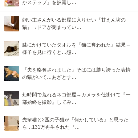
かステップ』を披露し…
飼い主さんがいる部屋に入りたい『甘えん坊の
猫』→ドアが閉まってい…
膝にかけていたタオルを『猫に奪われた』結果→
様子を見に行くと…想…
『夫を略奪されました』そばには勝ち誇った表情
の猫がいて…あざとす…
短時間で荒れるネコ部屋→カメラを仕掛けて『一
部始終を撮影』してみ…
先輩猫と2匹の子猫が『何かしている』と思った
ら…131万再生された『…