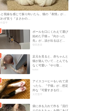
ふと視線を感じて振り向いたら、猫の『表情』が…
思わず笑う『まさかの…
大竹晋平
ボールを口にくわえて運び
始めた子猫→『向かった
先』が…涙が出るほど…
曽田恵音
足元を見ると、赤ちゃんと
猫が遊んでいて…とんでも
なく可愛い『やり取…
kokiri
アイスコーヒーをいれて戻
ったら、『子猫』が…想定
外な『可愛すぎる行…
大竹晋平
袋に水を入れて作る『流行
りのおもちゃ』を猫にあげ