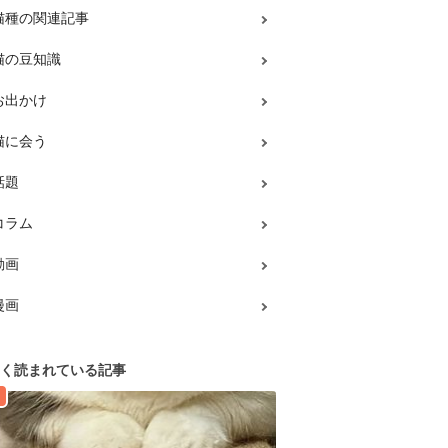
猫種の関連記事
猫の豆知識
お出かけ
猫に会う
話題
コラム
動画
漫画
く読まれている記事