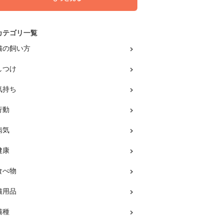
カテゴリ一覧
猫の飼い方
しつけ
気持ち
行動
病気
健康
食べ物
猫用品
猫種