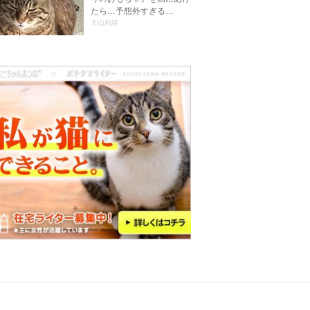
たら…予想外すぎる…
犬山莉緒