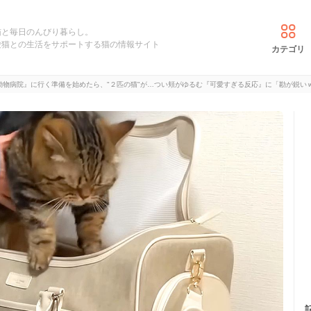
猫と毎日のんびり暮らし。
愛猫との生活をサポートする猫の情報サイト
カテゴリ
動物病院』に行く準備を始めたら、"２匹の猫"が…つい頬がゆるむ『可愛すぎる反応』に「勘が鋭い