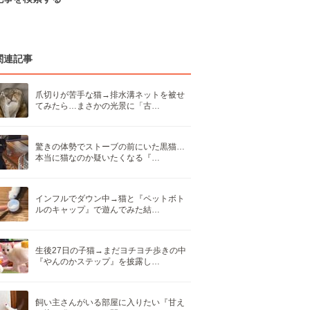
関連記事
爪切りが苦手な猫→排水溝ネットを被せ
てみたら…まさかの光景に「古…
驚きの体勢でストーブの前にいた黒猫…
本当に猫なのか疑いたくなる『…
インフルでダウン中→猫と『ペットボト
ルのキャップ』で遊んでみた結…
生後27日の子猫→まだヨチヨチ歩きの中
『やんのかステップ』を披露し…
飼い主さんがいる部屋に入りたい『甘え