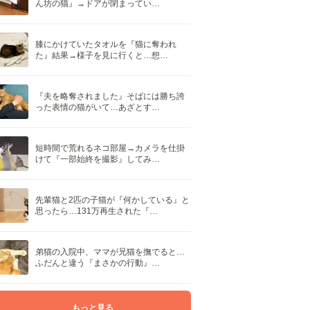
ん坊の猫』→ドアが閉まってい…
膝にかけていたタオルを『猫に奪われ
た』結果→様子を見に行くと…想…
『夫を略奪されました』そばには勝ち誇
った表情の猫がいて…あざとす…
短時間で荒れるネコ部屋→カメラを仕掛
けて『一部始終を撮影』してみ…
先輩猫と2匹の子猫が『何かしている』と
思ったら…131万再生された『…
弟猫の入院中、ママが兄猫を撫でると…
ふだんと違う『まさかの行動』…
もっと見る