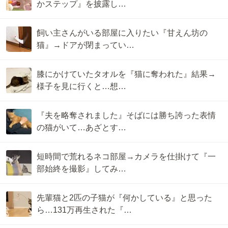
かステップ』を披露し…
飼い主さんがいる部屋に入りたい『甘えん坊の
猫』→ドアが閉まってい…
膝にかけていたタオルを『猫に奪われた』結果→
様子を見に行くと…想…
『夫を略奪されました』そばには勝ち誇った表情
の猫がいて…あざとす…
短時間で荒れるネコ部屋→カメラを仕掛けて『一
部始終を撮影』してみ…
先輩猫と2匹の子猫が『何かしている』と思った
ら…131万再生された『…